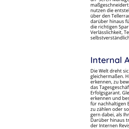
maßgeschneiderte,
nutzen die entste
über den Tellerra
darüber hinaus f
die richtigen Spar
Verlässlichkeit, 
selbstverständlic
Internal 
Die Welt dreht si
gleichermaßen. He
erkennen, zu bew
das Tagesgeschäft
Erfolgsgarant. Gle
erkennen und bes
für nachhaltigen 
zu zählen oder so
gern dabei, als I
Darüber hinaus tr
der Internen Revi