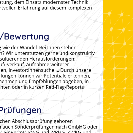
atung, dem Einsatz modernster Technik
rtvollen Erfahrung auf diesem komplexen
/Bewertung
ig wie der Wandel. Bei Ihnen stehen
? Wir unterstützen gerne und konstruktiv
esultierenden Herausforderungen:
/-verkauf, Aufnahme weiterer
nen, Investor:innensuche … Durch unsere
üfungen können wir Potentiale erkennen,
nehmen und Empfehlungen abgeben, in
hten oder in kurzen Red-Flag-Reports
 Prüfungen
schen Abschlussprüfung gehören
ich auch Sonderprüfungen nach GmbHG oder
V, FinVermV, KWG und WPHG, KWKG und