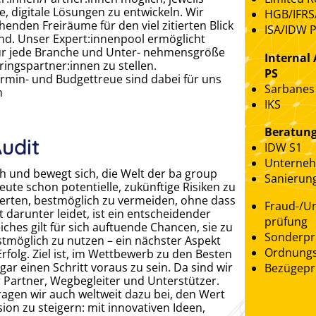
 digitale Lösungen zu entwickeln. Wir
HGB/IFRS
henden Freiräume für den viel zitierten Blick
ISA/IDW P
nd. Unser Expert:innenpool ermöglicht
ür jede Branche und Unter- nehmensgröße
Internal
ringspartner:innen zu stellen.
PS
Termin- und Budgettreue sind dabei für uns
Sarbanes
h
IKS
Beratung
Audit
IDW S1
Unterne
ch und bewegt sich, die Welt der ba group
Sanierun
ute schon potentielle, zukünftige Risiken zu
erten, bestmöglich zu vermeiden, ohne dass
Fraud-/U
 darunter leidet, ist ein entscheidender
prüfung
iches gilt für sich auftuende Chancen, sie zu
Sonderpr
tmöglich zu nutzen – ein nächster Aspekt
Ordnungs
Erfolg. Ziel ist, im Wettbewerb zu den Besten
gar einen Schritt voraus zu sein. Da sind wir
Bezügepr
hr Partner, Wegbegleiter und Unterstützer.
agen wir auch weltweit dazu bei, den Wert
sion zu steigern: mit innovativen Ideen,