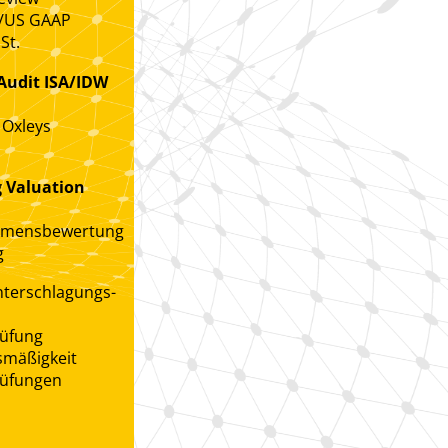
/US GAAP
St.
 Audit ISA/IDW
 Oxleys
 Valuation
hmensbewertung
g
nterschlagungs-
üfung
mäßigkeit
üfungen