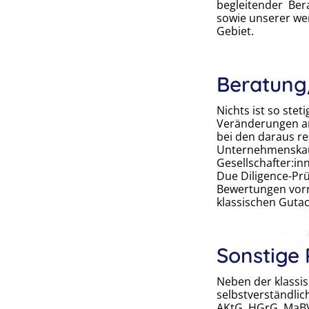
begleitender Ber
sowie unserer we
Gebiet.
Beratung
Nichts ist so stet
Veränderungen an
bei den daraus r
Unternehmenskauf
Gesellschafter:in
Due Diligence-Pr
Bewertungen vor
klassischen Gutac
Sonstige
Neben der klassi
selbstverständl
AKtG, HGrG, MaB