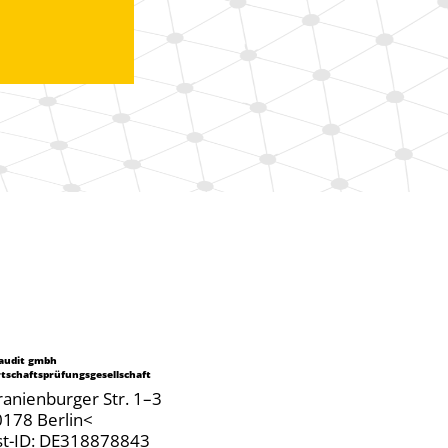
 audit gmbh
tschaftsprüfungsgesellschaft
anienburger Str. 1–3
0178 Berlin<
st-ID: DE318878843